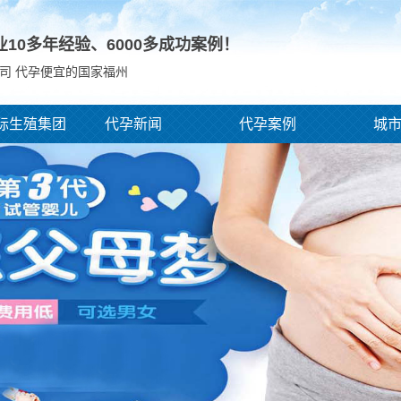
业10多年经验、
6000
多成功案例！
司 代孕便宜的国家福州
际生殖集团
代孕新闻
代孕案例
城